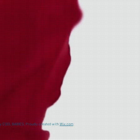
y COOL BABIES. Proudly created with
Wix.com