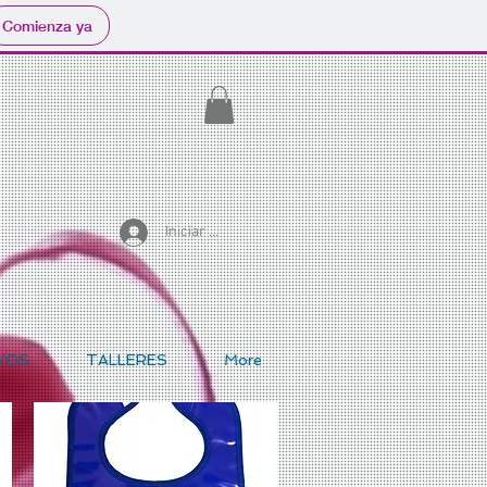
Comienza ya
Iniciar sesión
VOS
TALLERES
More