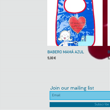
BABERO MAMÁ AZUL
Vista rápida
B
Precio
P
5,00 €
5
Join our mailing list
Subscribe